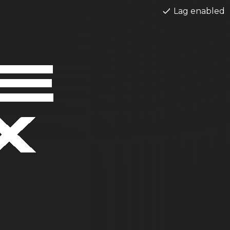
Lag enabled
E
X